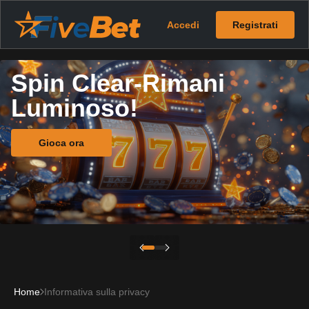
Accedi
Registrati
Spin Clear-Rimani
Luminoso!
Gioca ora
Home
Informativa sulla privacy