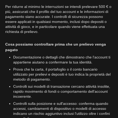
Per ridurre al minimo le interruzioni se intendi prelevare 500 € o
più, assicurati che il profilo del tuo account e le informazioni di
pagamento siano accurate. I controlli di sicurezza possono
essere applicati in qualsiasi momento, inclusi dopo depositi o
attività di gioco, e in particolare quando viene effettuata una
richiesta di prelievo.
Cosa possiamo controllare prima che un prelievo venga
pagato
Documentazione o dettagli che dimostrano che l'account ti
appartiene aiutano a confermare la tua identità.
Prova che la carta, il portafoglio o il conto bancario
utilizzato per prelievi e depositi è tuo indica la proprietà del
metodo di pagamento.
Controlli sui modelli di transazione cercano attività insolite,
rapido movimento di fondi o comportamento dell'account
incoerente.
Controlli sulla posizione e sull'accesso: conferma quando
accessi, cambiamenti di dispositivo o modelli di accesso
indicano un rischio aggiuntivo inclusi l'utilizzo oltre i confini