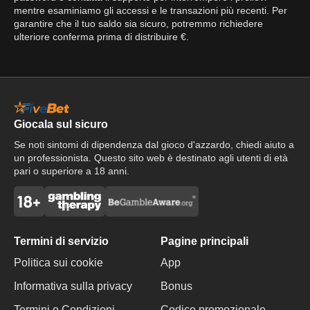
mentre esaminiamo gli accessi e le transazioni più recenti. Per
garantire che il tuo saldo sia sicuro, potremmo richiedere
ulteriore conferma prima di distribuire €.
Giocala sul sicuro
Se noti sintomi di dipendenza dal gioco d'azzardo, chiedi aiuto a
un professionista. Questo sito web è destinato agli utenti di età
pari o superiore a 18 anni.
Termini di servizio
Pagine principali
Politica sui cookie
App
Informativa sulla privacy
Bonus
Termini e Condizioni
Codice promozionale