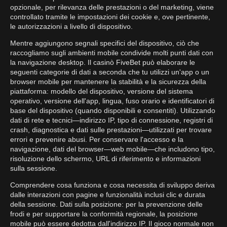
opzionale, per rilevanza delle prestazioni o del marketing, viene
controllato tramite le impostazioni dei cookie e, ove pertinente,
le autorizzazioni a livello di dispositivo.
Mentre aggiungono segnali specifici del dispositivo, ciò che
raccogliamo sugli ambienti mobile condivide molti punti dati con
la navigazione desktop. Il casinò FiveBet può elaborare le
seguenti categorie di dati a seconda che tu utilizzi un'app o un
browser mobile per mantenere la stabilità e la sicurezza della
piattaforma: modello del dispositivo, versione del sistema
operativo, versione dell'app, lingua, fuso orario e identificatori di
base del dispositivo (quando disponibili e consentiti). Utilizzando
dati di rete e tecnici—indirizzo IP, tipo di connessione, registri di
crash, diagnostica e dati sulle prestazioni—utilizzati per trovare
errori e prevenire abusi. Per conservare l'accesso e la
navigazione, dati del browser—web mobile—che includono tipo,
risoluzione dello schermo, URL di riferimento e informazioni
sulla sessione.
Comprendere cosa funziona e cosa necessita di sviluppo deriva
dalle interazioni con pagine e funzionalità inclusi clic e durata
della sessione. Dati sulla posizione: per la prevenzione delle
frodi e per supportare la conformità regionale, la posizione
mobile può essere dedotta dall'indirizzo IP. Il gioco normale non