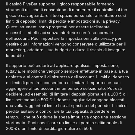
Il casinò FiveBet supporta il gioco responsabile fornendo
strumenti utili che ti consentono di mantenere il controllo sul tuo
gioco e salvaguardare il tuo spazio personale, affrontando così
limiti di deposito, limiti di perdita e impostazioni sulla privacy.
Questi strumenti sono progettati per essere facilmente
accessibili ed efficaci senza interferire con l'uso normale
dell'account. Puoi impostare le impostazioni sulla privacy per
gestire quali informazioni vengono conservate o utilizzate per il
marketing, adattare il tuo budget e ridurre il rischio di inseguire
le perdite.
Il supporto può aiutarti ad applicare qualsiasi impostazione;
tuttavia, le modifiche vengono sempre effettuate in base alla tua
richiesta e ai controlli di sicurezza dell'account. I limiti di deposito
e i limiti di perdita ti consentono di limitare l'importo che puoi
aggiungere al tuo account in un periodo selezionato. Potresti
decidere, ad esempio, di limitare i depositi giornalieri a 100 € o i
limiti settimanali a 500 €. I depositi aggiuntivi vengono bloccati
una volta raggiunto il limite fino al ripristino del periodo. I limiti di
perdita aiutano a controllare la tua capacità di perdere nel
tempo, il che può ridurre la spesa impulsiva dopo una sessione
sfortunata. Puoi specificare un limite di perdita settimanale di
200 € o un limite di perdita giornaliero di 50 €.