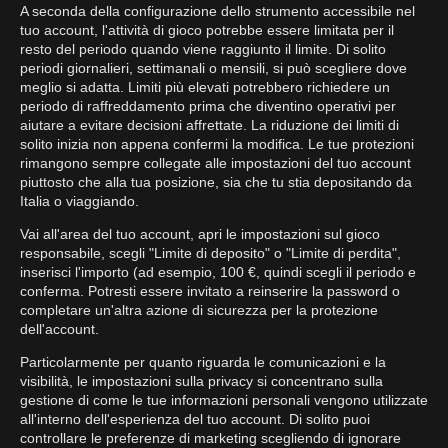
A seconda della configurazione dello strumento accessibile nel
tuo account, l'attività di gioco potrebbe essere limitata per il
resto del periodo quando viene raggiunto il limite. Di solito
periodi giornalieri, settimanali o mensili, si può scegliere dove
meglio si adatta. Limiti più elevati potrebbero richiedere un
periodo di raffreddamento prima che diventino operativi per
aiutare a evitare decisioni affrettate. La riduzione dei limiti di
solito inizia non appena confermi la modifica. Le tue protezioni
rimangono sempre collegate alle impostazioni del tuo account
piuttosto che alla tua posizione, sia che tu stia depositando da
Italia o viaggiando.
Vai all'area del tuo account, apri le impostazioni sul gioco
responsabile, scegli "Limite di deposito" o "Limite di perdita",
inserisci l'importo (ad esempio, 100 €, quindi scegli il periodo e
conferma. Potresti essere invitato a reinserire la password o
completare un'altra azione di sicurezza per la protezione
dell'account.
Particolarmente per quanto riguarda le comunicazioni e la
visibilità, le impostazioni sulla privacy si concentrano sulla
gestione di come le tue informazioni personali vengono utilizzate
all'interno dell'esperienza del tuo account. Di solito puoi
controllare le preferenze di marketing scegliendo di ignorare