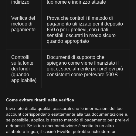
indirizzo
tuo nome e indirizzo attuale
Verifica del
Prova che controlli il metodo di
metodo di
pagamento utilizzato per il deposito
pagamento
€50 o per i prelievi, con i dati
sensibili oscurati in modo sicuro
quando appropriato
Controlli
Documenti di supporto che
sulla fonte
spiegano come viene finanziato il
dei fondi
gioco, specialmente per prelievi più
(quando
consistenti come prelevare 500 €
applicabile)
Come evitare ritardi nella verifica
Invia foto di alta qualità, assicurati che le informazioni del tuo
account corrispondano esattamente alla tua documentazione e,
se possibile, applica lo stesso metodo di pagamento per prelievi
e depositi. Se la tua documentazione è scritta in un altro
alfabeto o lingua, il casinò FiveBet potrebbe richiedere un