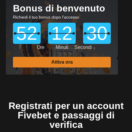
Bonus di benvenuto
Richiedi il tuo bonus dopo l'accesso
52
12
28
Ore
Minuti
Secondi
Attiva ora
Registrati per un account
Fivebet e passaggi di
verifica