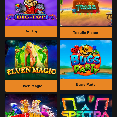
Big Top
Tequila Fiesta
Bugs Party
Elven Magic