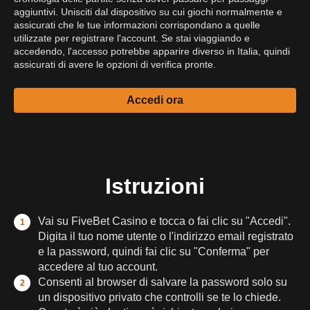
aggiuntivi. Unisciti dal dispositivo su cui giochi normalmente e
assicurati che le tue informazioni corrispondano a quelle
utilizzate per registrare l'account. Se stai viaggiando e
accedendo, l'accesso potrebbe apparire diverso in Italia, quindi
assicurati di avere le opzioni di verifica pronte.
Accedi ora
Istruzioni
Vai su FiveBet Casino e tocca o fai clic su "Accedi".
Digita il tuo nome utente o l'indirizzo email registrato
e la password, quindi fai clic su "Conferma" per
accedere al tuo account.
Consenti al browser di salvare la password solo su
un dispositivo privato che controlli se te lo chiede.