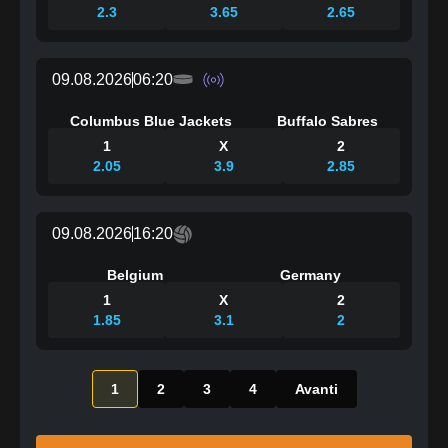
2.3
3.65
2.65
09.08.2026
06:20
Columbus Blue Jackets
Buffalo Sabres
1
X
2
2.05
3.9
2.85
09.08.2026
16:20
Belgium
Germany
1
X
2
1.85
3.1
2
1
2
3
4
Avanti