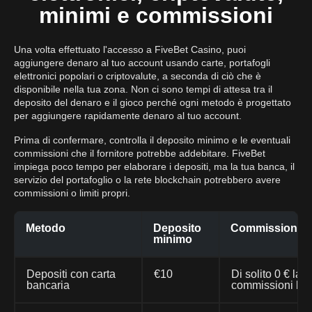
minimi e commissioni
Una volta effettuato l'accesso a FiveBet Casino, puoi
aggiungere denaro al tuo account usando carte, portafogli
elettronici popolari o criptovalute, a seconda di ciò che è
disponibile nella tua zona. Non ci sono tempi di attesa tra il
deposito del denaro e il gioco perché ogni metodo è progettato
per aggiungere rapidamente denaro al tuo account.
Prima di confermare, controlla il deposito minimo e le eventuali
commissioni che il fornitore potrebbe addebitare. FiveBet
impiega poco tempo per elaborare i depositi, ma la tua banca, il
servizio del portafoglio o la rete blockchain potrebbero avere
commissioni o limiti propri.
Metodo
Deposito
Commissioni
minimo
Depositi con carta
€10
Di solito 0 € lat
bancaria
commissioni ba