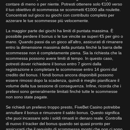
contare di meno o per niente. Potresti ottenere solo €100 verso
il tuo obiettivo di scommessa se scommetti €1000 alla roulette.
Concentrati sul gioco su giochi con contributo completo per
azzerare le tue scommesse più velocemente.
La maggior parte dei giochi ha limiti di puntata massima. È
possibile perdere il bonus o le tue vincite se superi €5 per giro o
mano. Quando passi da un gioco all'altro, assicurati di rimanere
entro la dimensione massima della puntata finché la barra delle
scommesse non è completamente piena. Sia la richiesta che la
scommessa possono avere limiti di tempo. In questo caso,
potresti dover richiedere il bonus entro 7 giorni dalla
registrazione e completare le scommesse entro 14 giorni dal
credito del bonus. I fondi bonus ancora disponibili possono
essere rimossi dopo la scadenza, quindi è meglio pianificare il
volume della tua sessione di conseguenza. Infine, ricorda che i
prelievi sono generalmente limitati finché tutte le scommesse
non sono state pagate.
Se richiedi un prelievo troppo presto, FiveBet Casino potrebbe
annullare il bonus e rimuovere il saldo bonus. Questo significa
che puoi incassare solo i soldi rimasti in denaro reale. Controlla
di nuovo il tracker del bonus quando sei quasi pronto per
assicurarti che il requisito di scommessa mostri che non ci sono