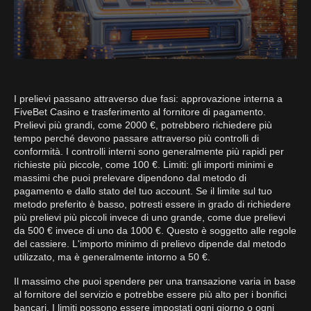
I prelievi passano attraverso due fasi: approvazione interna a
FiveBet Casino e trasferimento al fornitore di pagamento.
Prelievi più grandi, come 2000 €, potrebbero richiedere più
tempo perché devono passare attraverso più controlli di
conformità. I controlli interni sono generalmente più rapidi per
richieste più piccole, come 100 €. Limiti: gli importi minimi e
massimi che puoi prelevare dipendono dal metodo di
pagamento e dallo stato del tuo account. Se il limite sul tuo
metodo preferito è basso, potresti essere in grado di richiedere
più prelievi più piccoli invece di uno grande, come due prelievi
da 500 € invece di uno da 1000 €. Questo è soggetto alle regole
del cassiere. L'importo minimo di prelievo dipende dal metodo
utilizzato, ma è generalmente intorno a 50 €.
Il massimo che puoi spendere per una transazione varia in base
al fornitore del servizio e potrebbe essere più alto per i bonifici
bancari. I limiti possono essere impostati ogni giorno o ogni